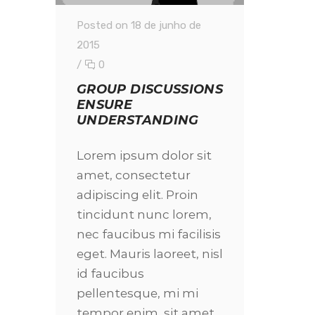
Posted on 18 de junho de
2015
/
0
GROUP DISCUSSIONS
ENSURE
UNDERSTANDING
Lorem ipsum dolor sit
amet, consectetur
adipiscing elit. Proin
tincidunt nunc lorem,
nec faucibus mi facilisis
eget. Mauris laoreet, nisl
id faucibus
pellentesque, mi mi
tempor enim, sit amet