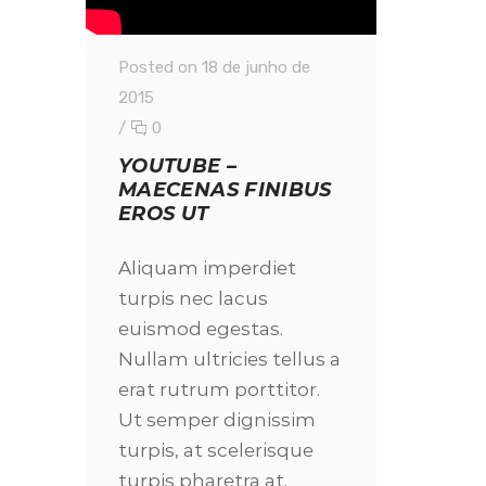
Posted on 18 de junho de
2015
/
0
YOUTUBE –
MAECENAS FINIBUS
EROS UT
Aliquam imperdiet
turpis nec lacus
euismod egestas.
Nullam ultricies tellus a
erat rutrum porttitor.
Ut semper dignissim
turpis, at scelerisque
turpis pharetra at.