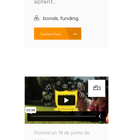
aptent...
,
bonds
funding
Saiba Mais
Posted on 18 de junho de