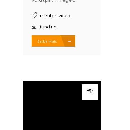
volutpat mi eget...
,
mentor
video
funding
Saiba Mais